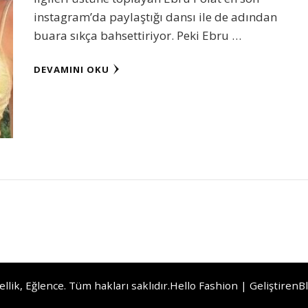
instagram’da paylaştığı dansı ile de adından
buara sıkça bahsettiriyor. Peki Ebru …
DEVAMINI OKU
llik, Eğlence
. Tüm hakları saklıdır.
Hello Fashion | Geliştiren
B