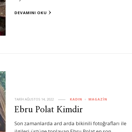
DEVAMINI OKU
TARIH
AĞUSTOS 14, 2022
KADIN
MAGAZIN
Ebru Polat Kimdir
Son zamanlarda ard arda bikinili fotoğrafları ile
ilgileri üstüne toplayan Ebru Polat en son